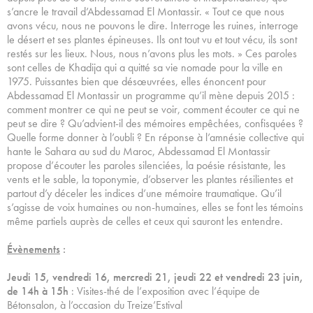
s’ancre le travail d’Abdessamad El Montassir. « Tout ce que nous
avons vécu, nous ne pouvons le dire. Interroge les ruines, interroge
le désert et ses plantes épineuses. Ils ont tout vu et tout vécu, ils sont
restés sur les lieux. Nous, nous n’avons plus les mots. » Ces paroles
sont celles de Khadija qui a quitté sa vie nomade pour la ville en
1975. Puissantes bien que désœuvrées, elles énoncent pour
Abdessamad El Montassir un programme qu’il mène depuis 2015 :
comment montrer ce qui ne peut se voir, comment écouter ce qui ne
peut se dire ? Qu’advient-il des mémoires empêchées, confisquées ?
Quelle forme donner à l’oubli ? En réponse à l’amnésie collective qui
hante le Sahara au sud du Maroc, Abdessamad El Montassir
propose d’écouter les paroles silenciées, la poésie résistante, les
vents et le sable, la toponymie, d’observer les plantes résilientes et
partout d’y déceler les indices d’une mémoire traumatique. Qu’il
s’agisse de voix humaines ou non-humaines, elles se font les témoins
même partiels auprès de celles et ceux qui sauront les entendre.
Évènements
:
Jeudi 15, vendredi 16, mercredi 21, jeudi 22 et vendredi 23 juin,
de 14h à 15h
: Visites-thé de l’exposition avec l’équipe de
Bétonsalon, à l’occasion du Treize’Estival