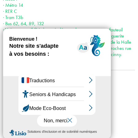
· Métro 14
· RER C
· Tram T3b
· Bus 62, 64, 89, 132
· Voiture : possibilité de venir déposer les personnes en fauteuil
roulant juste devant le centre d’art : accès par la rue Marguerite
Duras, puis par l’Esplanade Pierre Vidal Naquet, le long de la Halle
aux farines. Places de stationnement réservées les plus proches rue
Françoise Dolto ; puis rue Hélène Brion et Rue René Goscinny.
Mentions légales
Confidentialité
Accessibilité
Plan du site
Crédits
Presse