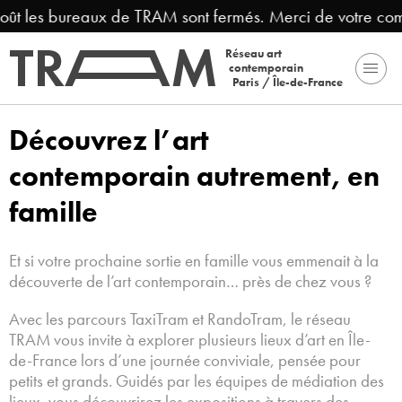
oût les bureaux de TRAM sont fermés. Merci de votre com
Réseau art
contemporain
Paris / Île-de-France
Découvrez l’art
contemporain autrement, en
famille
Et si votre prochaine sortie en famille vous emmenait à la
découverte de l’art contemporain… près de chez vous ?
Avec les parcours TaxiTram et RandoTram, le réseau
TRAM vous invite à explorer plusieurs lieux d’art en Île-
de-France lors d’une journée conviviale, pensée pour
petits et grands. Guidés par les équipes de médiation des
lieux, vous découvrirez les expositions à travers des