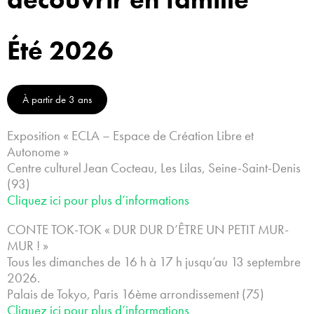
Été 2026
À partir de 3 ans
Exposition « ECLA – Espace de Création Libre et
Autonome »
Centre culturel Jean Cocteau, Les Lilas, Seine-Saint-Denis
(93)
Cliquez ici pour plus d’informations
CONTE TOK-TOK « DUR DUR D’ÊTRE UN PETIT MUR-
MUR ! »
Tous les dimanches de 16 h à 17 h jusqu’au 13 septembre
2026.
Palais de Tokyo, Paris 16ème arrondissement (75)
Cliquez ici pour plus d’informations