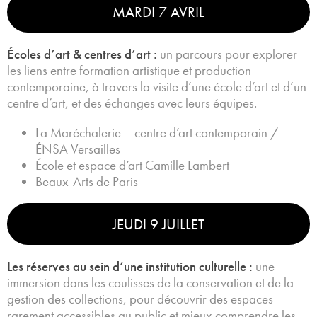
MARDI 7 AVRIL
Écoles d’art & centres d’art :
un parcours pour explorer
les liens entre formation artistique et production
contemporaine, à travers la visite d’une école d’art et d’un
centre d’art, et des échanges avec leurs équipes.
La Maréchalerie – centre d’art contemporain /
ÉNSA Versailles
École et espace d’art Camille Lambert
Beaux-Arts de Paris
JEUDI 9 JUILLET
Les réserves au sein d’une institution culturelle :
une
immersion dans les coulisses de la conservation et de la
gestion des collections, pour découvrir des espaces
rarement accessibles au public et mieux comprendre les