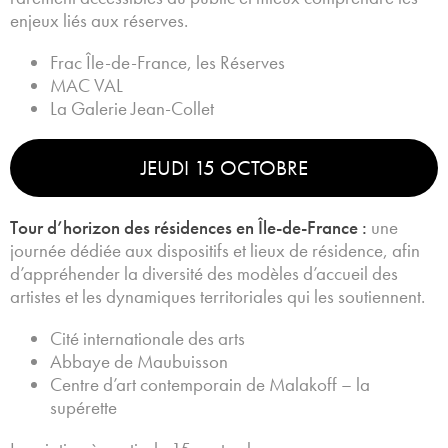
enjeux liés aux réserves.
Frac Île-de-France, les Réserves
MAC VAL
La Galerie Jean-Collet
JEUDI 15 OCTOBRE
Tour d’horizon des résidences en Île-de-France :
une
journée dédiée aux dispositifs et lieux de résidence, afin
d’appréhender la diversité des modèles d’accueil des
artistes et les dynamiques territoriales qui les soutiennent.
Cité internationale des arts
Abbaye de Maubuisson
Centre d’art contemporain de Malakoff – la
supérette