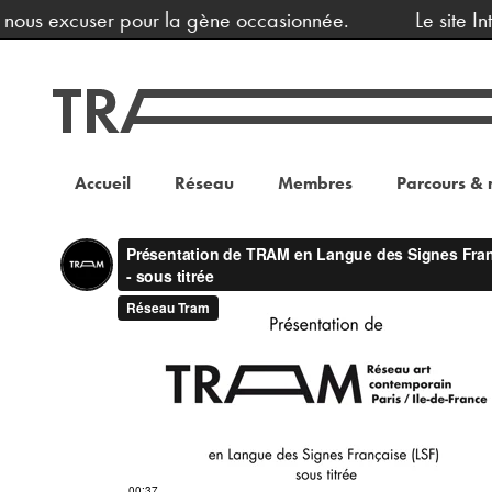
us excuser pour la gène occasionnée.
Le site Intern
Accueil
Réseau
Membres
Parcours & 