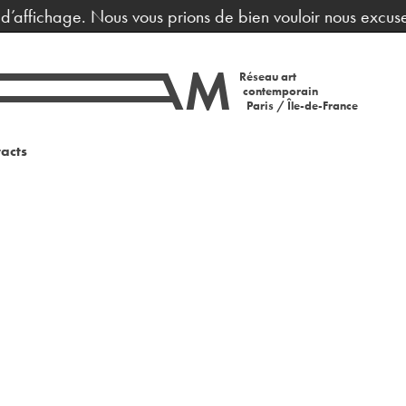
ffichage. Nous vous prions de bien vouloir nous excuser p
Réseau art
contemporain
Paris / Île-de-France
acts