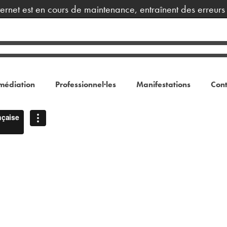
et est en cours de maintenance, entraînent des erreurs d’a
médiation
Professionnel·les
Manifestations
Cont