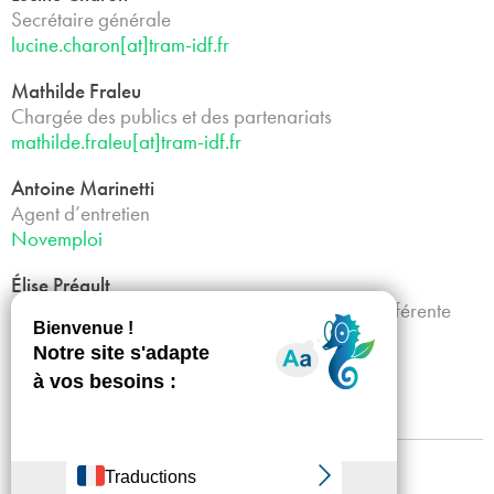
Secrétaire générale
lucine.charon[at]tram-idf.fr
Mathilde Fraleu
Chargée des publics et des partenariats
mathilde.fraleu[at]tram-idf.fr
Antoine Marinetti
Agent d’entretien
Novemploi
Élise Préault
Chargée de structuration et communication – référente
accessibilité
elise.preault[at]tram-idf.fr
Mentions légales