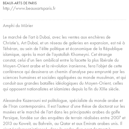
BEAUX-ARTS DE PARIS
http://www.beauxartsparis.fr
Amphi du Mûrier
Le marché de l’art à Dubai, avec les ventes aux enchères de
Christie’s, Art Dubai, et un réseau de galeries en expansion, est né à
Téhéran, au sein de l’élite politique et économique de la République
islamique, après la mort de l’ayatollah Khomeyni. Cet étrange
constat, celui d’un lien ombilical entre la facette la plus libérale du
Moyen-Orient arabe et la révolution iranienne, fera l’objet de cette
conférence qui dessinera un chemin d’analyse peu emprunté par les
sciences humaines et sociales appliquées au monde musulman, et qui
conduit aux grandes batailles idéologiques du Moyen-Orient, celles
qui opposent nationalistes et islamistes depuis la fin du XIXe siècle.
Alexandre Kazerouni est politologue, spécialiste du monde arabe et
de l’Iran contemporains. Il est l’auteur d’une thèse de doctorat sur les
musées et le marché de l’art dans les principautés arabes du golfe
Persique, fondée sur des enquêtes de terrain réalisées entre 2007 et
2013 au Koweït, au Bahreïn, au Qatar et aux Emirats arabes unis. Il