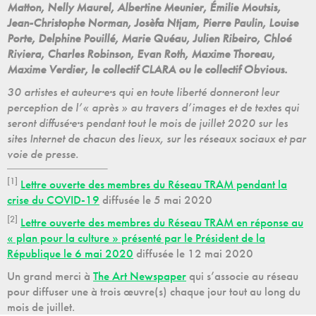
Matton, Nelly Maurel, Albertine Meunier, Émilie Moutsis,
Jean-Christophe Norman, Josèfa Ntjam, Pierre Paulin, Louise
Porte, Delphine Pouillé,
Marie Quéau, Julien Ribeiro, Chloé
Riviera, Charles Robinson, Evan Roth, Maxime Thoreau,
Maxime Verdier, le collectif CLARA ou le collectif Obvious
.
30 artistes et auteur·e·s qui en toute liberté donneront leur
perception de l’« après » au travers d’images et de textes qui
seront diffusé·e·s pendant tout le mois de juillet 2020 sur les
sites Internet de chacun des lieux, sur les réseaux sociaux et par
voie de presse.
[1]
Lettre ouverte des membres du Réseau TRAM pendant la
crise du COVID-19
diffusée le 5 mai 2020
[2]
Lettre ouverte des membres du Réseau TRAM en réponse au
« plan pour la culture » présenté par le Président de la
République le 6 mai 2020
diffusée le 12 mai 2020
Un grand merci à
The Art Newspaper
qui s’associe au réseau
pour diffuser une à trois œuvre(s) chaque jour tout au long du
mois de juillet.