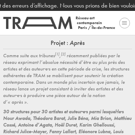
rreurs d’affichage. Nous vous prions de bien vouloir nous
Réseau art
contemporain
Paris / Île-de-France
Projet :
Après
[1]
[2]
Comme suite aux tribunes
,
récemment publiées par le
réseau exprimant l’absolue nécessité d’être au plus près des
artistes et des auteur·e·s en cette période de crise, les structures
adhérentes de TRAM se mobilisent pour soutenir la création
contemporaine. Dans un monde plus incertain que jamais, le
réseau lance un projet consistant à inviter des artistes et des
auteur·e·s à produire une pièce autour de la notion
d’« après ».
30 structures pour 30 artistes et auteur·e·s parmi lesquel·le·s
Nour Awada, Théodora Barat, Julie Béna, Mia Brion,
Matthieu
Cossé, Antoine d’Agata, Hoël Duret, Karim Ghelloussi,
Richard Julice-Mayer,
Fanny Lallart, Eléonore Lubna, Louis