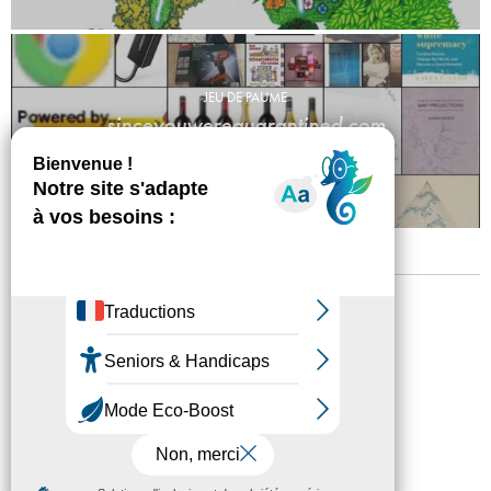
JEU DE PAUME
sinceyouwerequarantined.com
Evan Roth
Mentions légales
Confidentialité
Accessibilité
Plan du site
Crédits
Presse