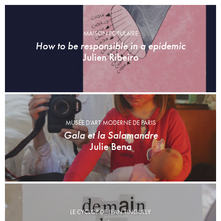
MAISON POPULAIRE
How to be responsible in a epidemic
Julien Ribeiro
MUSÉE D’ART MODERNE DE PARIS
Gala et la Salamandre
Julie Bena
LE CYCLOP DE JEAN TINGUELY