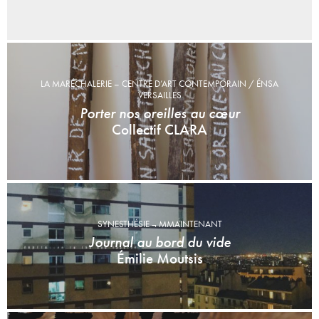
LA MARÉCHALERIE – CENTRE D’ART CONTEMPORAIN / ÉNSA
VERSAILLES
Porter nos oreilles au cœur
Collectif CLARA
SYNESTHÉSIE ¬ MMAINTENANT
Journal au bord du vide
Émilie Moutsis