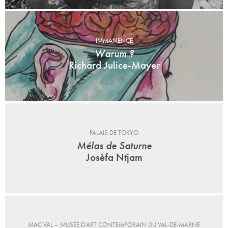
IMMANENCE
Warum ?
Richard Julice-Mayer
PALAIS DE TOKYO
Mélas de Saturne
Josèfa Ntjam
MAC VAL – MUSÉE D’ART CONTEMPORAIN DU VAL-DE-MARNE