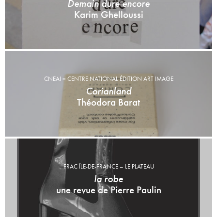
Demain dure encore
Karim Ghelloussi
CNEAI = CENTRE NATIONAL ÉDITION ART IMAGE
Corianland
Théodora Barat
FRAC ÎLE-DE-FRANCE – LE PLATEAU
la robe
une revue de Pierre Paulin