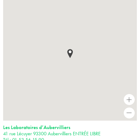
+
-
Les Laboratoires d’Aubervilliers
41 rue Lécuyer 93300 Aubervilliers ENTRÉE LIBRE
Tél : 01 53 56 15 90