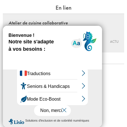
En lien
Atelier de cuisine collaborative
avec Véronique Desanlis
18 - 03 - 2017, 14:00 > 17:00
LES LABORATOIRES D’AUBERVILLIERS
ACTU
Mentions légales
Confidentialité
Accessibilité
Plan du site
Crédits
Presse