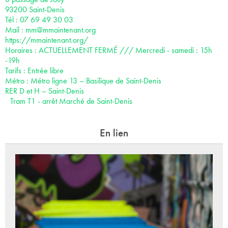
93200 Saint-Denis
Tél : 07 69 49 30 03‬‬
Mail :
mm@mmaintenant.org
https://mmaintenant.org/
Horaires : ACTUELLEMENT FERMÉ /// Mercredi - samedi : 15h
-19h
Tarifs : Entrée libre
Métro : Métro ligne 13 – Basilique de Saint-Denis
RER D et H – Saint-Denis
Tram T1 - arrêt Marché de Saint-Denis
En lien