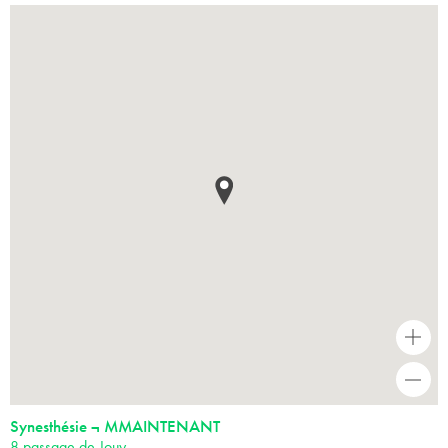
+
-
Synesthésie ¬ MMAINTENANT
8 passage de Jouy