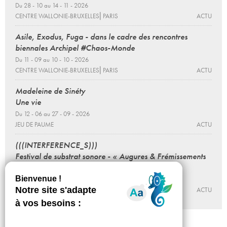
Du 28 - 10 au 14 - 11 - 2026
CENTRE WALLONIE-BRUXELLES⎜PARIS
ACTU
Asile, Exodus, Fuga - dans le cadre des rencontres
biennales Archipel #Chaos-Monde
Du 11 - 09 au 10 - 10 - 2026
CENTRE WALLONIE-BRUXELLES⎜PARIS
ACTU
Madeleine de Sinéty
Une vie
Du 12 - 06 au 27 - 09 - 2026
JEU DE PAUME
ACTU
(((INTERFERENCE_S)))
Festival de substrat sonore - « Augures & Frémissements
» - Acte 6
Du 22 - 05 au 19 - 08 - 2026
CENTRE WALLONIE-BRUXELLES⎜PARIS
ACTU