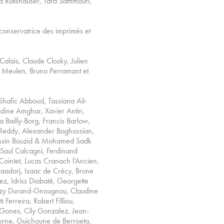
a Rutishauser, Tara Sammouri,
 conservatrice des imprimés et
alais, Claude Closky, Julien
r Meulen, Bruno Perramant et
hafic Abboud, Tassiana Aït-
adine Amghar, Xavier Antin,
 Bailly-Borg, Francis Barlow,
um Reddy, Alexander Boghossian,
Yassin Bouzid & Mohamed Sadk
 Saul Calcagni, Ferdinand
Cointet, Lucas Cranach l’Ancien,
aadorj, Isaac de Crécy, Brune
z, Idriss Diabaté, Georgette
 Dizy Durand-Gnougnou, Claudine
Ferreira, Robert Filliou,
 Gones, Cily Gonzalez, Jean-
borne, Guichoune de Berroeta,