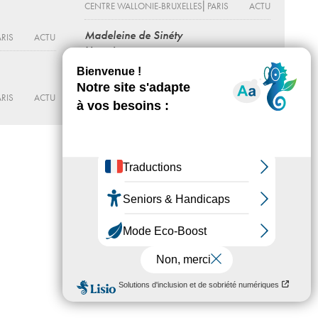
CENTRE WALLONIE-BRUXELLES⎜PARIS
ACTU
Madeleine de Sinéty
RIS
ACTU
Une vie
Du 12 - 06 au 27 - 09 - 2026
JEU DE PAUME
ACTU
RIS
ACTU