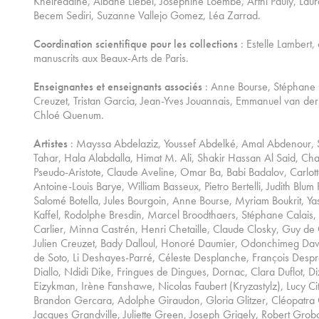
Kheireddine, Albane Liébel, Joséphine Loembe, Arthi Pauly, Laur
Becem Sediri, Suzanne Vallejo Gomez, Léa Zarrad.
Coordination scientifique pour les collections
: Estelle Lambert,
manuscrits aux Beaux-Arts de Paris.
Enseignantes et enseignants associés
: Anne Bourse, Stéphane C
Creuzet, Tristan Garcia, Jean-Yves Jouannais, Emmanuel van de
Chloé Quenum.
Artistes
: Mayssa Abdelaziz, Youssef Abdelké, Amal Abdenour, S
Tahar, Hala Alabdalla, Himat M. Ali, Shakir Hassan Al Said, Ch
Pseudo-Aristote, Claude Aveline, Omar Ba, Babi Badalov, Carlotta
Antoine-Louis Barye, William Basseux, Pietro Bertelli, Judith Bl
Salomé Botella, Jules Bourgoin, Anne Bourse, Myriam Boukrit, 
Kaffel, Rodolphe Bresdin, Marcel Broodthaers, Stéphane Calais,
Carlier, Minna Castrén, Henri Chetaille, Claude Closky, Guy de 
Julien Creuzet, Bady Dalloul, Honoré Daumier, Odonchimeg Dav
de Soto, Li Deshayes-Parré, Céleste Desplanche, François Despre
Diallo, Ndidi Dike, Fringues de Dingues, Dornac, Clara Duflot,
Eizykman, Irène Fanshawe, Nicolas Faubert (Kryzastylz), Lucy Citti 
Brandon Gercara, Adolphe Giraudon, Gloria Glitzer, Cléopatra
Jacques Grandville, Juliette Green, Joseph Grigely, Robert Gro