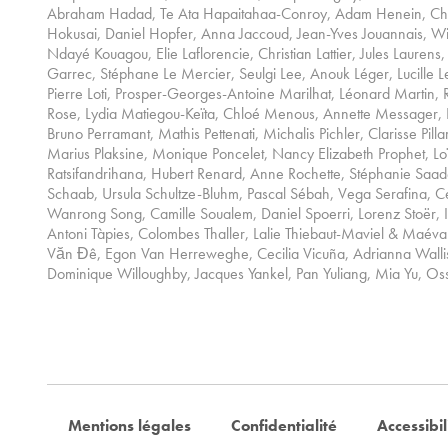
Abraham Hadad, Te Ata Hapaitahaa-Conroy, Adam Henein, Chris
Hokusai, Daniel Hopfer, Anna Jaccoud, Jean-Yves Jouannais, Wi
Ndayé Kouagou, Elie Laflorencie, Christian Lattier, Jules Laurens
Garrec, Stéphane Le Mercier, Seulgi Lee, Anouk Léger, Lucille L
Pierre Loti, Prosper-Georges-Antoine Marilhat, Léonard Martin
Rose, Lydia Matiegou-Keïta, Chloé Menous, Annette Messager, D
Bruno Perramant, Mathis Pettenati, Michalis Pichler, Clarisse Pilla
Marius Plaksine, Monique Poncelet, Nancy Elizabeth Prophet, 
Ratsifandrihana, Hubert Renard, Anne Rochette, Stéphanie Saad
Schaab, Ursula Schultze-Bluhm, Pascal Sébah, Vega Serafina, Cé
Wanrong Song, Camille Soualem, Daniel Spoerri, Lorenz Stoër, I
Antoni Tàpies, Colombes Thaller, Lalie Thiebaut-Maviel & Maéva 
Văn Đê, Egon Van Herreweghe, Cecilia Vicuña, Adrianna Wallis
Dominique Willoughby, Jacques Yankel, Pan Yuliang, Mia Yu, Os
Mentions légales
Confidentialité
Accessibil