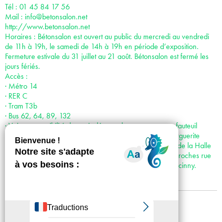
Tél : 01 45 84 17 56
Mail :
info@betonsalon.net
http://www.betonsalon.net
Horaires : Bétonsalon est ouvert au public du mercredi au vendredi
de 11h à 19h, le samedi de 14h à 19h en période d’exposition.
Fermeture estivale du 31 juillet au 21 août. Bétonsalon est fermé les
jours fériés.
Accès :
· Métro 14
· RER C
· Tram T3b
· Bus 62, 64, 89, 132
· Voiture : possibilité de venir déposer les personnes en fauteuil
roulant juste devant le centre d’art : accès par la rue Marguerite
Duras, puis par l’Esplanade Pierre Vidal Naquet, le long de la Halle
aux farines. Places de stationnement réservées les plus proches rue
Françoise Dolto ; puis rue Hélène Brion et Rue René Goscinny.
Mentions légales
Confidentialité