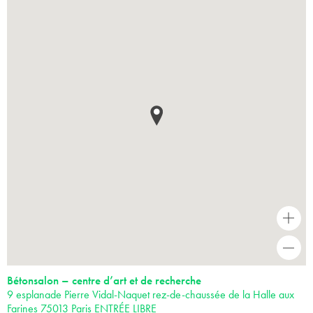
+
-
Bétonsalon – centre d’art et de recherche
9 esplanade Pierre Vidal-Naquet rez-de-chaussée de la Halle aux
Farines 75013 Paris ENTRÉE LIBRE