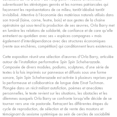
subvertissant les stéréotypes genrés et les normes patriarcales qui
façonnent les représentations de ce milieu, tantôt idéalisé tantôt
invisibilisé. Attentive à l’économie des matériaux naturels utilisés dans
son travail (laine, corne, feutre, bois) et aux gestes de la chaine
opératoire qui sous-tend la production de ses œuvres, Orla Barry met
en lumière les relations de solidarité, de confiance et de care qu’elle
entretient au quotidien avec ses « espèces compagnes » mais
également d’interdépendance avec des structures économiques
(vente aux enchères, compétition) qui conditionnent leurs existences.
Cette exposition réunit une sélection d’œuvres d’Orla Barry, articulée
autour de l’installation performative
Spin Spin Scheherazade
.
Composée de divers modules, podiums, sculptures, d’une série de
textes à la fois imprimés sur panneaux et diffusés sous une forme
sonore, Spin Spin Scheherazade est activée à plusieurs reprises par
la performeuse et collaboratrice de longue date Einat Tuchman.
Plongée dans un récit mêlant autofiction, poèmes et anecdotes
personnelles, le texte revient sur les situations, les obstacles et les
dilemmes auxquels Orla Barry se confronte lorsqu’elle décide de se
tourner vers une vie pastorale. Retraçant les différentes étapes du
cycle de reproduction, de sélection et de vente des moutons et
témoignant du sexisme systémique au sein de cercles de sociabilité