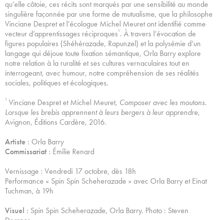
qu’elle côtoie, ces récits sont marqués par une sensibilité au monde
singulière façonnée par une forme de mutualisme, que la philosophe
Vinciane Despret et l’écologue Michel Meuret ont identifié comme
¹
vecteur d’apprentissages réciproques
. À travers l’évocation de
figures populaires (Shéhérazade, Rapunzel) et la polysémie d’un
langage qui déjoue toute fixation sémantique, Orla Barry explore
notre relation à la ruralité et ses cultures vernaculaires tout en
interrogeant, avec humour, notre compréhension de ses réalités
sociales, politiques et écologiques.
¹
Vinciane Despret et Michel Meuret,
Composer avec les moutons.
Lorsque les brebis apprennent à leurs bergers à leur apprendre
,
Avignon, Éditions Cardère, 2016.
Artiste
: Orla Barry
Commissariat
: Émilie Renard
Vernissage : Vendredi 17 octobre, dès 18h
Performance « Spin Spin Scheherazade » avec Orla Barry et Einat
Tuchman, à 19h
Visuel
: Spin Spin Scheherazade, Orla Barry. Photo : Steven