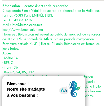
Bétonsalon – centre d’art et de recherche
9 esplanade Pierre Vidal-Naquet rez-de-chaussée de la Halle aux
Farines 75013 Paris ENTRÉE LIBRE
Tél : 01 45 84 17 56
Mail :
info@betonsalon.net
http://www.betonsalon.net
Horaires : Bétonsalon est ouvert au public du mercredi au vendredi
de 11h à 19h, le samedi de 14h à 19h en période d’exposition.
Fermeture estivale du 31 juillet au 21 août. Bétonsalon est fermé les
jours fériés.
Accès :
· Métro 14
· RER C
· Tram T3b
· Bus 62, 64, 89, 132
· Voiture : possibilité de venir déposer les personnes en fauteuil
roulant juste devant le centre d’art : accès par la rue Marguerite
Duras, puis par l’Esplanade Pierre Vidal Naquet, le long de la Halle
aux farines. Places de stationnement réservées les plus proches rue
Françoise Dolto ; puis rue Hélène Brion et Rue René Goscinny.