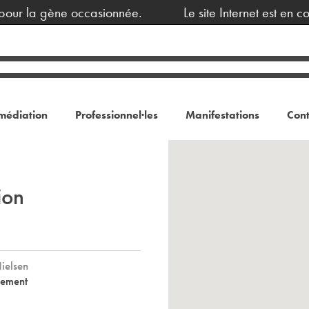
our la gène occasionnée.
Le site Internet est en co
médiation
Professionnel·les
Manifestations
Cont
ion
Nielsen
nement