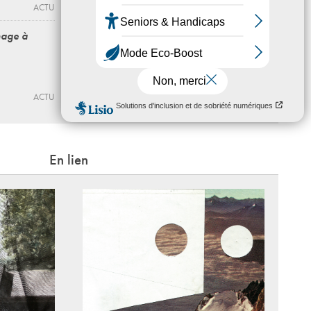
ACTU
LA CRYPTE D’ORSAY
ACTU
age à
ACTU
En lien