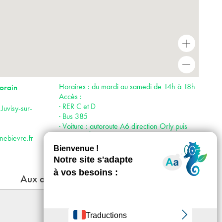
+
-
Horaires : du mardi au samedi de 14h à 18h
orain
Accès :
· RER C et D
Juvisy-sur-
· Bus 385
· Voiture : autoroute A6 direction Orly puis
direction Évry par la N7
nebievre.fr
Aux alentours
Des cabanes dans la tempête
Du 17 - 10 au 13 - 12 - 2026