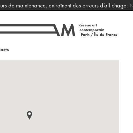
urs de maintenance, entraînent des erreurs d’affichage. No
Réseau art
contemporain
Paris / Île-de-France
acts