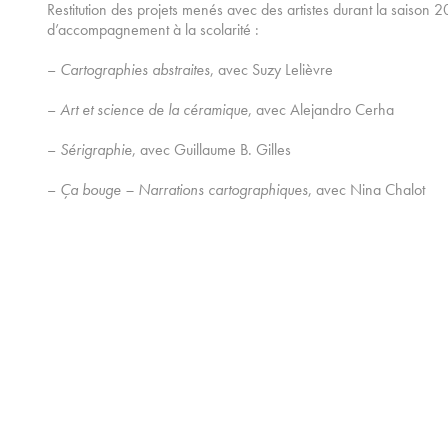
Restitution des projets menés avec des artistes durant la saison
d’accompagnement à la scolarité :
–
Cartographies abstraites
, avec Suzy Lelièvre
–
Art et science de la céramique
, avec Alejandro Cerha
–
Sérigraphie
, avec Guillaume B. Gilles
–
Ça bouge – Narrations cartographiques
, avec Nina Chalot