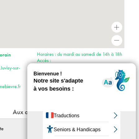
+
-
Horaires : du mardi au samedi de 14h à 18h
orain
Accès :
· RER C et D
Juvisy-sur-
· Bus 385
· Voiture : autoroute A6 direction Orly puis
direction Évry par la N7
nebievre.fr
Aux alentours
te
Magnifaïque Tower, Hommage à
Nikola Tesla