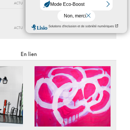
Séverine Hubard
ACTU
Jusqu'au 16 - 10 - 2026
LA CRYPTE D’ORSAY
ACTU
ACTU
En lien