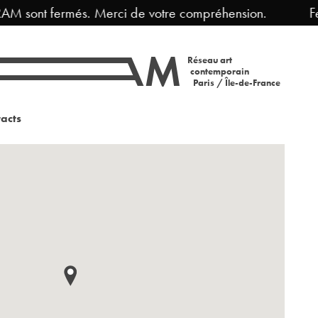
M sont fermés. Merci de votre compréhension.
Ferm
Réseau art
contemporain
Paris / Île-de-France
acts