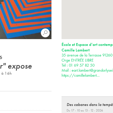
École et Espace d’art contemp
Camille Lambert
35 avenue de la Terrasse 91260 
6
Orge ENTRÉE LIBRE
r" expose
Tél : 01 69 57 82 50
Mail :
eart.lambert@grandorlysei
i à 16h
https://camillelambert…
Des cabanes dans la tempê
Du 17 - 10 au 13 - 12 - 2026