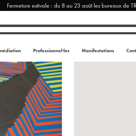
Fermeture estivale : du 8 au 23 août les bureaux de TRA
médiation
Professionnel·les
Manifestations
Cont