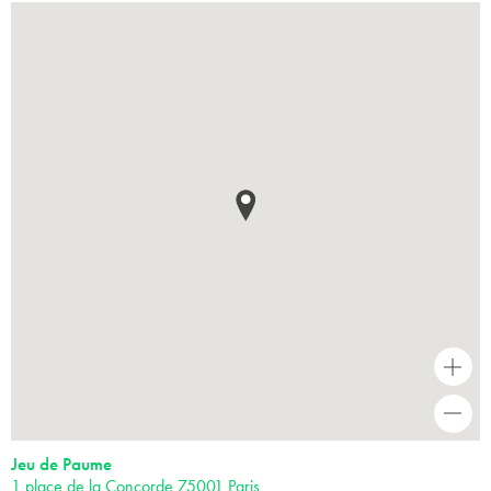
+
-
Jeu de Paume
1 place de la Concorde 75001 Paris