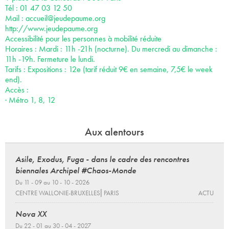
Tél : 01 47 03 12 50
Mail :
accueil@jeudepaume.org
http://www.jeudepaume.org
Accessibilité pour les personnes à mobilité réduite
Horaires : Mardi : 11h -21h (nocturne). Du mercredi au dimanche :
11h -19h. Fermeture le lundi.
Tarifs : Expositions : 12e (tarif réduit 9€ en semaine, 7,5€ le week
end).
Accès :
· Métro 1, 8, 12
Aux alentours
Asile, Exodus, Fuga - dans le cadre des rencontres
biennales Archipel #Chaos-Monde
Du 11 - 09 au 10 - 10 - 2026
CENTRE WALLONIE-BRUXELLES⎜PARIS
ACTU
Nova XX
Du 22 - 01 au 30 - 04 - 2027