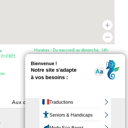
+
-
Horaires : Du mercredi au dimanche, 14h-
u
19h
is ENTRÉE
Accès :
· Métro 7 bis et 11
· Bus 26
com
· Vélib’ Place Hannah Arendt – station
n°19120
Aux alentours
OSCILLATION
7
Du 12 - 06 au 19 - 09 - 2026