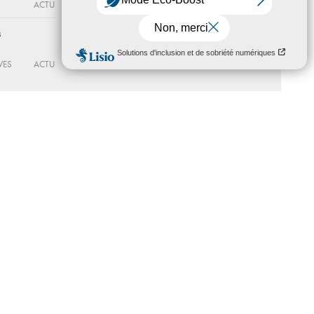
ACTU
CENTRE D’ART YGREC-ENSAPC
ACTU
s
À portée de voies
Du 02 - 10 au 15 - 11 - 2026
VES
ACTU
CENTRE D’ART YGREC-ENSAPC
ACTU