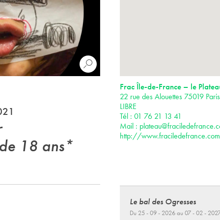
Frac Île-de-France – le Platea
22 rue des Alouettes 75019 Par
LIBRE
2021
Tél : 01 76 21 13 41
r
Mail :
plateau@fraciledefrance.
http://www.fraciledefrance.com
+ de 18 ans*
Le bal des Ogresses
Du 25 - 09 - 2026 au 07 - 02 - 202