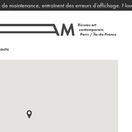
 de maintenance, entraînent des erreurs d’affichage. Nous
Réseau art
contemporain
Paris / Île-de-France
acts