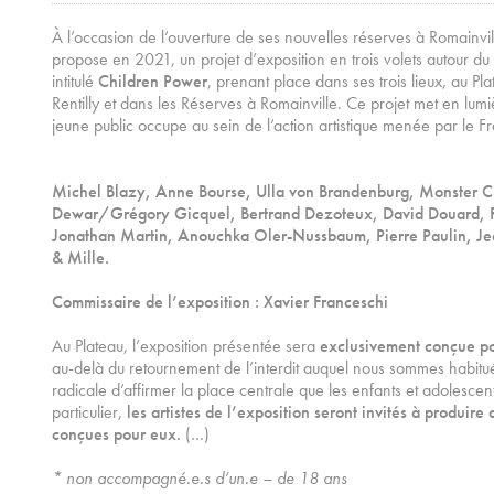
À l’occasion de l’ouverture de ses nouvelles réserves à Romainvil
propose en 2021, un projet d’exposition en trois volets autour d
intitulé
Children Power
, prenant place dans ses trois lieux, au Pl
Rentilly et dans les Réserves à Romainville. Ce projet met en lumi
jeune public occupe au sein de l’action artistique menée par le Fr
Michel Blazy, Anne Bourse, Ulla von Brandenburg, Monster C
Dewar/Grégory Gicquel, Bertrand Dezoteux, David Douard, 
Jonathan Martin, Anouchka Oler-Nussbaum, Pierre Paulin, Jea
& Mille.
Commissaire de l’exposition : Xavier Franceschi
Au Plateau, l’exposition présentée sera
exclusivement conçue po
au-delà du retournement de l’interdit auquel nous sommes habitués
radicale d’affirmer la place centrale que les enfants et adolescen
particulier,
les artistes de l’exposition seront invités à produir
conçues pour eux.
(…)
* non accompagné.e.s d’un.e – de 18 ans