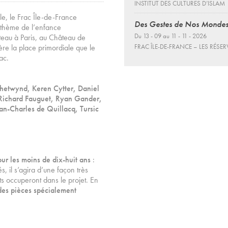
INSTITUT DES CULTURES D’ISLAM
le, le Frac Île-de-France
Des Gestes de Nos Monde
u thème de l’enfance
Du 13 - 09 au 11 - 11 - 2026
ateau à Paris, au Château de
ère la place primordiale que le
FRAC ÎLE-DE-FRANCE – LES RÉSER
ac.
hetwynd, Keren Cytter, Daniel
Richard Fauguet, Ryan Gander,
n-Charles de Quillacq, Tursic
ur les moins de dix-huit ans
:
, il s’agira d’une façon très
ts occuperont dans le projet. En
e des pièces spécialement