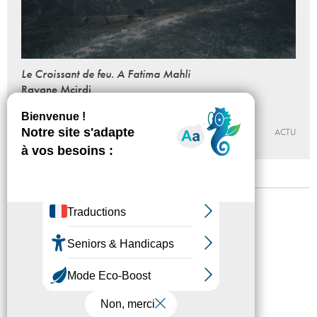
Le Croissant de feu. A Fatima Mahli
Rayane Mcirdi
Du 29 - 09 au 04 - 12 - 2021
ÉCOLE MUNICIPALE DES BEAUX-ARTS / GALERIE ÉDOUARD
MANET
ACTU
Mentions légales
Confidentialité
Accessibilité
Plan du site
Crédits
Presse