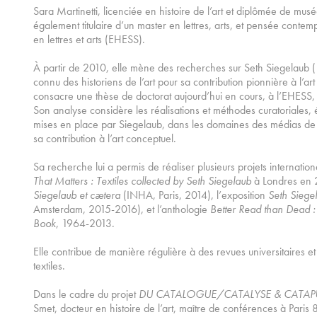
Sara Martinetti, licenciée en histoire de l’art et diplômée de musé
également titulaire d’un master en lettres, arts, et pensée contem
en lettres et arts (EHESS).
À partir de 2010, elle mène des recherches sur Seth Siegelaub 
connu des historiens de l’art pour sa contribution pionnière à l’ar
consacre une thèse de doctorat aujourd’hui en cours, à l’EHESS, 
Son analyse considère les réalisations et méthodes curatoriales, 
mises en place par Siegelaub, dans les domaines des médias de m
sa contribution à l’art conceptuel.
Sa recherche lui a permis de réaliser plusieurs projets internatio
That Matters : Textiles collected by Seth Siegelaub
à Londres en 2
Siegelaub et cætera
(INHA, Paris, 2014), l’exposition
Seth Siege
Amsterdam, 2015-2016), et l’anthologie
Better Read than Dead :
Book
, 1964-2013.
Elle contribue de manière régulière à des revues universitaires e
textiles.
Dans le cadre du projet
DU CATALOGUE/CATALYSE & CATAP
Smet, docteur en histoire de l’art, maître de conférences à Paris 