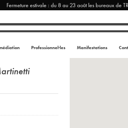
Fermeture estivale : du 8 au 23 août les bureaux de TR
médiation
Professionnel·les
Manifestations
Cont
rtinetti