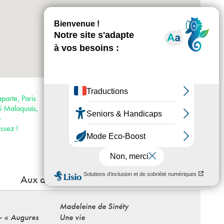
+
-
Horaires : Du mercredi au dimanche 13h-
19h, nocturne le jeudi jusqu’à 21h au Palais
parte, Paris
des Beaux-Arts
i Malaquais,
Accès :
e
· Métro 4
ssez !
· Bus 24, 27, 39, 63, 70, 86, 87, 95, 96
Aux alentours
Madeleine de Sinéty
 - « Augures
Une vie