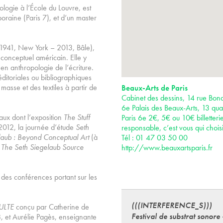
ologie à l’École du Louvre, est
poraine (Paris 7), et d’un master
(1941, New York – 2013, Bâle),
t conceptuel américain. Elle y
en anthropologie de l’écriture.
éditoriales ou bibliographiques
asse et des textiles à partir de
Beaux-Arts de Paris
Cabinet des dessins, 14 rue Bona
6e Palais des Beaux-Arts, 13 qua
naux dont l’exposition
The Stuff
Paris 6e 2€, 5€ ou 10€ billetteri
012, la journée d’étude
Seth
responsable, c’est vous qui choisi
laub : Beyond Conceptual Art
(à
Tél : 01 47 03 50 00
 The Seth Siegelaub Source
http://www.beauxartsparis.fr
t des conférences portant sur les
(((INTERFERENCE_S)))
ULTE
conçu par Catherine de
Festival de substrat sonore
8, et Aurélie Pagès, enseignante