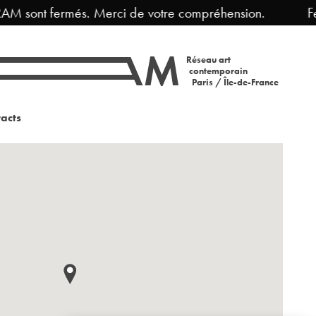
AM sont fermés. Merci de votre compréhension.
Fer
Réseau art
contemporain
Paris / Île-de-France
acts