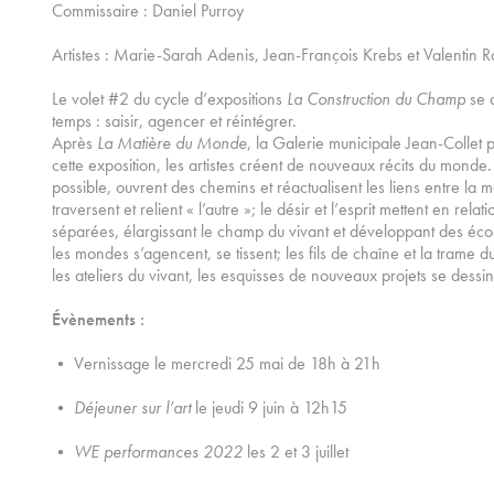
Commissaire : Daniel Purroy
Artistes : Marie-Sarah Adenis, Jean-François Krebs et Valentin 
Le volet #2 du cycle d’expositions
La Construction du Champ
se 
temps : saisir, agencer et réintégrer.
Après
La Matière du Monde
, la Galerie municipale Jean-Collet
cette exposition, les artistes créent de nouveaux récits du monde. I
possible, ouvrent des chemins et réactualisent les liens entre la m
traversent et relient « l’autre »; le désir et l’esprit mettent en rela
séparées, élargissant le champ du vivant et développant des éco
les mondes s’agencent, se tissent; les fils de chaîne et la trame d
les ateliers du vivant, les esquisses de nouveaux projets se dessin
Évènements :
• Vernissage le mercredi 25 mai de 18h à 21h
•
Déjeuner sur l’art
le jeudi 9 juin à 12h15
•
WE performances 2022
les 2 et 3 juillet