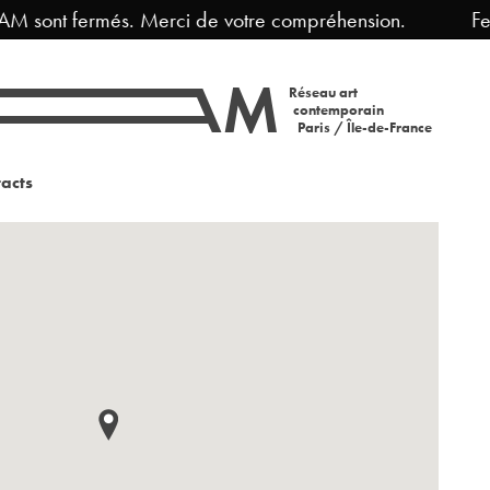
 sont fermés. Merci de votre compréhension.
Ferme
Réseau art
contemporain
Paris / Île-de-France
acts