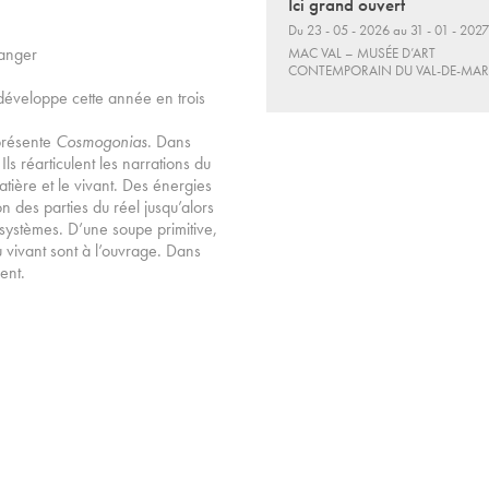
Ici grand ouvert
Du 23 - 05 - 2026 au 31 - 01 - 2027
Ranger
MAC VAL – MUSÉE D’ART
CONTEMPORAIN DU VAL-DE-MA
développe cette année en trois
 présente
Cosmogonias
. Dans
ls réarticulent les narrations du
atière et le vivant. Des énergies
tion des parties du réel jusqu’alors
systèmes. D’une soupe primitive,
u vivant sont à l’ouvrage. Dans
ent.