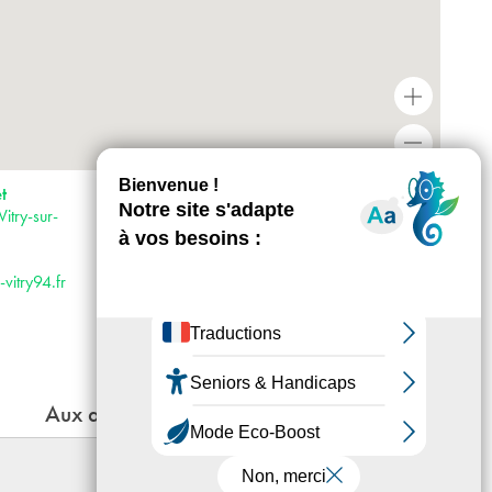
+
-
Horaires : Mardi, jeudi, vendredi, samedi et
t
dimanche de 13h30 à 18h Mercredi de 10h
try-sur-
à 12h et de 13h30 à 18h
Accès :
· Métro 7 et 8
vitry94.fr
· RER C
· Tram 9
· Bus 180
Aux alentours
Le genre idéal