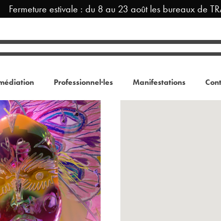
Fermeture estivale : du 8 au 23 août les bureaux de TRAM
médiation
Professionnel·les
Manifestations
Cont