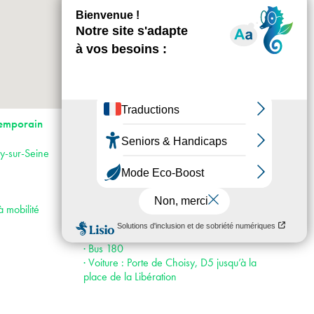
+
-
Horaires : Ouvert du mardi au dimanche de
emporain
11h à 18h
Tarifs : Tarif Plein : 5€, Tarif Réduit : 2,5€,
ry-sur-Seine
gratuité sous conditions et les 1ers dimanches
de chaque mois
Accès :
· Métro 7 et 8
à mobilité
· RER C
· Tram T9 et T3
· Bus 180
· Voiture : Porte de Choisy, D5 jusqu’à la
place de la Libération