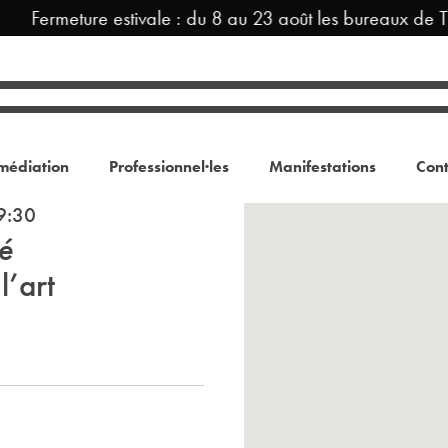
Fermeture estivale : du 8 au 23 août les bureaux de T
médiation
Professionnel·les
Manifestations
Cont
9:30
é
l’art