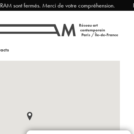
RAM sont fermés. Merci de votre compréhension.
Fe
Réseau art
contemporain
Paris / Île-de-France
acts