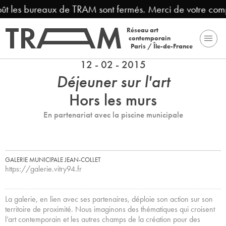
oût les bureaux de TRAM sont fermés. Merci de votre com
Réseau art
contemporain
Paris / Île-de-France
12 - 02 - 2015
Déjeuner sur l'art
Hors les murs
En partenariat avec la piscine municipale
GALERIE MUNICIPALE JEAN-COLLET
https://galerie.vitry94.fr
La galerie, en lien avec ses partenaires, déploie son action sur son
territoire de proximité. Nous imaginons des thématiques qui croisent
l’art contemporain et les autres champs de la création pour des