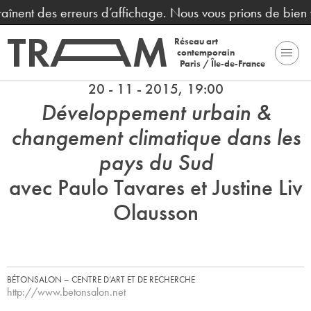
traînent des erreurs d’affichage. Nous vous prions de bien
Réseau art
contemporain
Paris / Île-de-France
20 - 11 - 2015, 19:00
Développement urbain &
changement climatique dans les
pays du Sud
avec Paulo Tavares et Justine Liv
Olausson
BÉTONSALON – CENTRE D’ART ET DE RECHERCHE
http://www.betonsalon.net