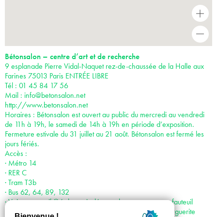
+
-
Bétonsalon – centre d’art et de recherche
9 esplanade Pierre Vidal-Naquet rez-de-chaussée de la Halle aux
Farines 75013 Paris ENTRÉE LIBRE
Tél : 01 45 84 17 56
Mail :
info@betonsalon.net
http://www.betonsalon.net
Horaires : Bétonsalon est ouvert au public du mercredi au vendredi
de 11h à 19h, le samedi de 14h à 19h en période d’exposition.
Fermeture estivale du 31 juillet au 21 août. Bétonsalon est fermé les
jours fériés.
Accès :
· Métro 14
· RER C
· Tram T3b
· Bus 62, 64, 89, 132
· Voiture : possibilité de venir déposer les personnes en fauteuil
roulant juste devant le centre d’art : accès par la rue Marguerite