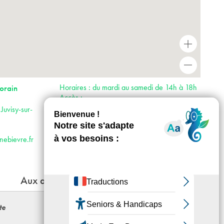
+
-
Horaires : du mardi au samedi de 14h à 18h
orain
Accès :
· RER C et D
Juvisy-sur-
· Bus 385
· Voiture : autoroute A6 direction Orly puis
direction Évry par la N7
nebievre.fr
Aux alentours
te
Magnifaïque Tower, Hommage à
Nikola Tesla