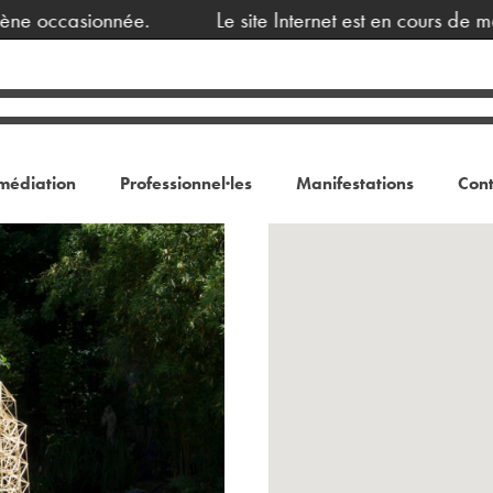
e occasionnée.
Le site Internet est en cours de mai
médiation
Professionnel·les
Manifestations
Cont