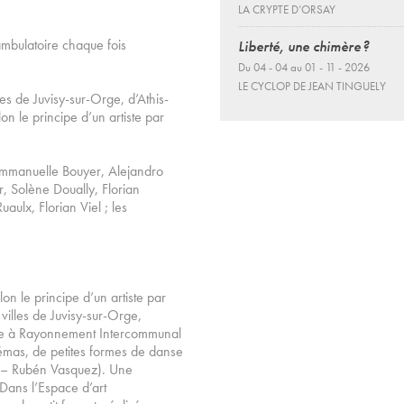
LA CRYPTE D’ORSAY
mbulatoire chaque fois
Liberté, une chimère ?
Du 04 - 04 au 01 - 11 - 2026
LE CYCLOP DE JEAN TINGUELY
les de Juvisy-sur-Orge, d’Athis-
on le principe d’un artiste par
 Emmanuelle Bouyer, Alejandro
, Solène Doually, Florian
aulx, Florian Viel ; les
on le principe d’un artiste par
 villes de Juvisy-sur-Orge,
oire à Rayonnement Intercommunal
némas, de petites formes de danse
 – Rubén Vasquez). Une
Dans l’Espace d’art