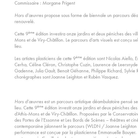
Commissaire : Morgane Prigent
Hors d’œuvres
propose sous forme de biennale un parcours déa
renouvelé.
ème
Cette 9
édition investira onze jardins et deux péniches des vil
Mons et de Viry-Châtillon. Le parcours d’arts visuels est conçu sel
lieu.
ème
Les artistes plasticiens de cette 9
édition sont Nicolas Aiello,
Cerha, Céline Cléron, Christophe Cuzin, Laurence de Leersnyder
Gadenne, Julia Gault, Benoît Géhanne, Philippe Richard, Sylvie Ru
chorégraphes sont Joanne Leighton et Rubèn Vasquez.
Hors d’œuvres
est un parcours artistique déambulatoire pensé sel
ème
lieu. Cette 9
édition investit onze jardins et deux péniches des
d’Athis-Mons et de Viry-Châtillon. Proposées par le Conservat
des Portes de l’Essonne et Les Bords de Scènes – théâtres et ci
contemporaine jalonnent le parcours (WLDN / Joanne Leighton
performance est conçue par la plasticienne Emmanuelle Bouyer. 