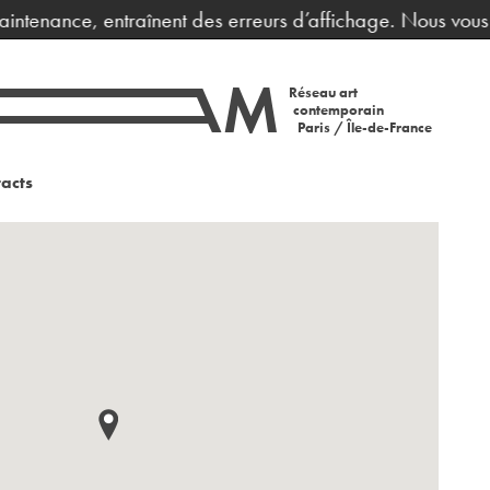
ntenance, entraînent des erreurs d’affichage. Nous vous pr
Réseau art
contemporain
Paris / Île-de-France
acts