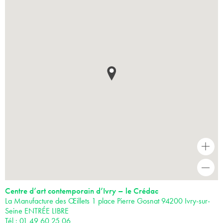
+
-
Centre d’art contemporain d’Ivry – le Crédac
La Manufacture des Œillets 1 place Pierre Gosnat 94200 Ivry-sur-
Seine ENTRÉE LIBRE
Tél : 01 49 60 25 06