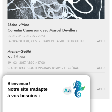
Lèche-vitrine
Corentin Canesson avec Marcel Devillers
Du 08 - 07 au 03 - 09 - 2023
LA GRAINETERIE, CENTRE D’ART DE LA VILLE DE HOUILLES
ACTU
Atelier-Goûté
6 - 12 ans
19 - 03 - 2017, 15:30 > 17:00
CENTRE D’ART CONTEMPORAIN D’IVRY – LE CRÉDAC
ACTU
L’Homme aux cent yeux (la grande revue)
15 - 04 - 2016, 19:30
FRAC ÎLE-DE-FRANCE – LE PLATEAU
ACTU