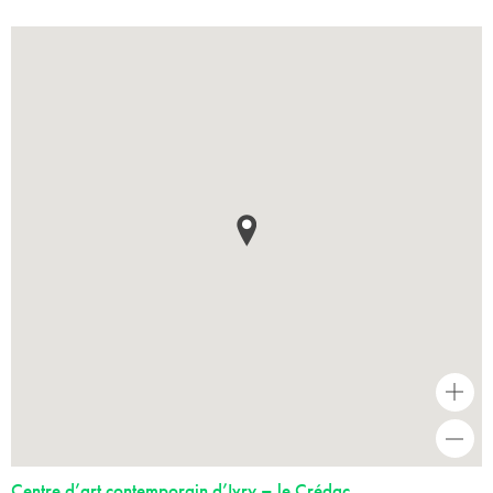
+
-
Centre d’art contemporain d’Ivry – le Crédac