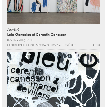
Art-Thé
Lola Gonzàlez et Corentin Canesson
09 - 02 - 2017, 16:00
CENTRE D’ART CONTEMPORAIN D’IVRY – LE CRÉDAC
ACTU