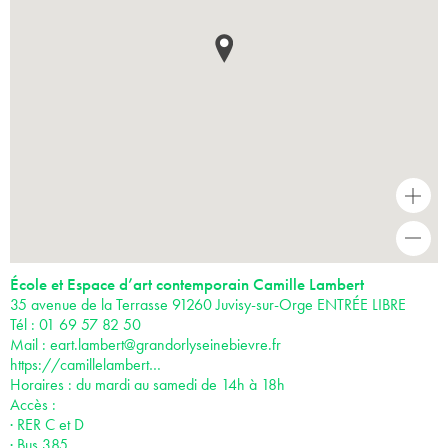
+
-
École et Espace d’art contemporain Camille Lambert
35 avenue de la Terrasse 91260 Juvisy-sur-Orge ENTRÉE LIBRE
Tél : 01 69 57 82 50
Mail :
eart.lambert@grandorlyseinebievre.fr
https://camillelambert…
Horaires : du mardi au samedi de 14h à 18h
Accès :
· RER C et D
· Bus 385