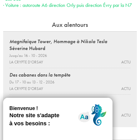
· Voiture : autoroute A6 direction Orly puis direction Évry par la N7
Aux alentours
Magnifaïque Tower, Hommage à Nikola Tesla
Séverine Hubard
Jusqu'au 16 - 10 - 2026
LA CRYPTE D’ORSAY
ACTU
Des cabanes dans la tempête
Du 17 - 10 au 13 - 12 - 2026
LA CRYPTE D’ORSAY
ACTU
Liberté, une chimère ?
Du 04 - 04 au 01 - 11 - 2026
LE CYCLOP DE JEAN TINGUELY
ACTU