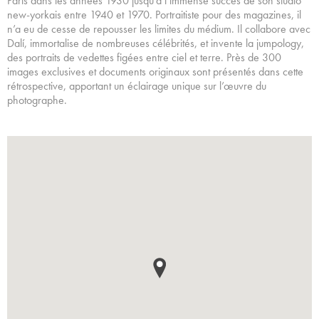
Paris dans les années 1930 jusqu’à l’immense succès de son studio
new-yorkais entre 1940 et 1970. Portraitiste pour des magazines, il
n’a eu de cesse de repousser les limites du médium. Il collabore avec
Dalí, immortalise de nombreuses célébrités, et invente la jumpology,
des portraits de vedettes figées entre ciel et terre. Près de 300
images exclusives et documents originaux sont présentés dans cette
rétrospective, apportant un éclairage unique sur l’œuvre du
photographe.