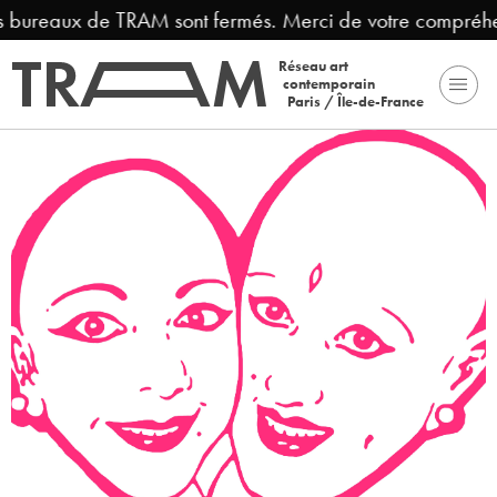
es bureaux de TRAM sont fermés. Merci de votre compréhe
Réseau art
contemporain
Paris / Île-de-France