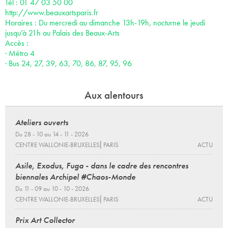
Tél : 01 47 03 50 00
http://www.beauxartsparis.fr
Horaires : Du mercredi au dimanche 13h-19h, nocturne le jeudi
jusqu’à 21h au Palais des Beaux-Arts
Accès :
· Métro 4
· Bus 24, 27, 39, 63, 70, 86, 87, 95, 96
Aux alentours
Ateliers ouverts
Du 28 - 10 au 14 - 11 - 2026
CENTRE WALLONIE-BRUXELLES⎜PARIS
ACTU
Asile, Exodus, Fuga - dans le cadre des rencontres
biennales Archipel #Chaos-Monde
Du 11 - 09 au 10 - 10 - 2026
CENTRE WALLONIE-BRUXELLES⎜PARIS
ACTU
Prix Art Collector