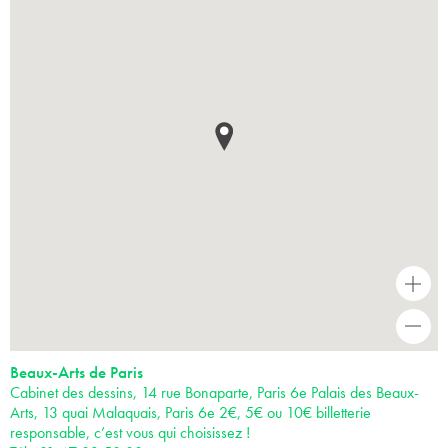
+
-
Beaux-Arts de Paris
Cabinet des dessins, 14 rue Bonaparte, Paris 6e Palais des Beaux-
Arts, 13 quai Malaquais, Paris 6e 2€, 5€ ou 10€ billetterie
responsable, c’est vous qui choisissez !