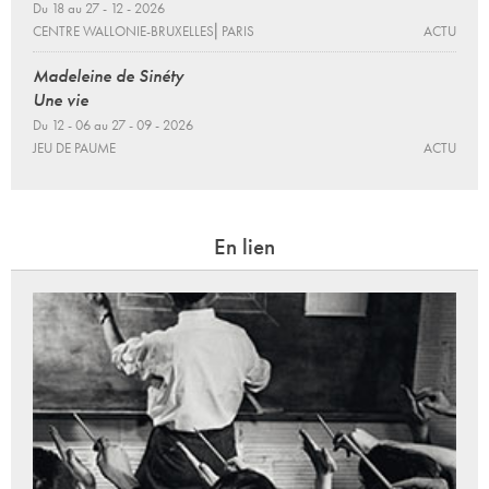
Du 18 au 27 - 12 - 2026
CENTRE WALLONIE-BRUXELLES⎜PARIS
ACTU
Madeleine de Sinéty
Une vie
Du 12 - 06 au 27 - 09 - 2026
JEU DE PAUME
ACTU
En lien