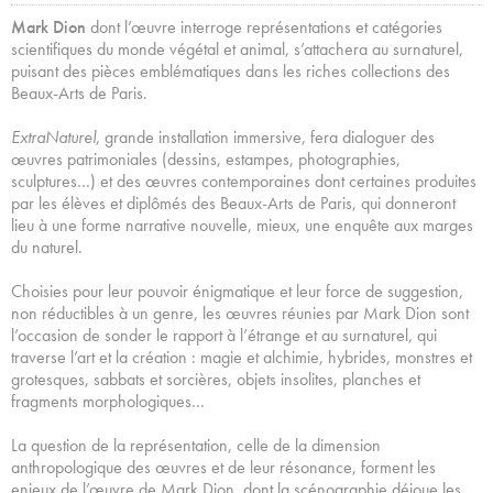
Mark Dion
dont l’œuvre interroge représentations et catégories
scientifiques du monde végétal et animal, s’attachera au surnaturel,
puisant des pièces emblématiques dans les riches collections des
Beaux-Arts de Paris.
ExtraNaturel
, grande installation immersive, fera dialoguer des
œuvres patrimoniales (dessins, estampes, photographies,
sculptures…) et des œuvres contemporaines dont certaines produites
par les élèves et diplômés des Beaux-Arts de Paris, qui donneront
lieu à une forme narrative nouvelle, mieux, une enquête aux marges
du naturel.
Choisies pour leur pouvoir énigmatique et leur force de suggestion,
non réductibles à un genre, les œuvres réunies par Mark Dion sont
l’occasion de sonder le rapport à l’étrange et au surnaturel, qui
traverse l’art et la création : magie et alchimie, hybrides, monstres et
grotesques, sabbats et sorcières, objets insolites, planches et
fragments morphologiques…
La question de la représentation, celle de la dimension
anthropologique des œuvres et de leur résonance, forment les
enjeux de l’œuvre de Mark Dion, dont la scénographie déjoue les