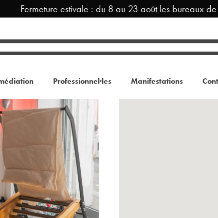
Fermeture estivale : du 8 au 23 août les bureaux de 
médiation
Professionnel·les
Manifestations
Cont