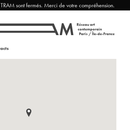
TRAM sont fermés. Merci de votre compréhension.
F
Réseau art
contemporain
Paris / Île-de-France
acts