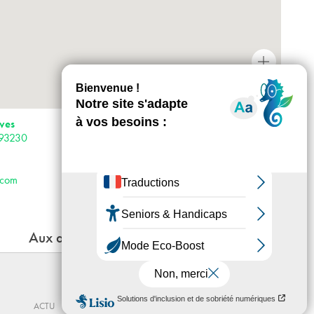
+
-
Horaires : Du mercredi au samedi 14h-19h
rves
Accès :
 93230
· Métro 5· Bus 145, 147 et 318
· Vélib’ 91 Avenue Gaston Roussel
.com
Aux alentours
OSCILLATION
Du 12 - 06 au 19 - 09 - 2026
ACTU
CENTRE D’ART YGREC-ENSAPC
ACTU