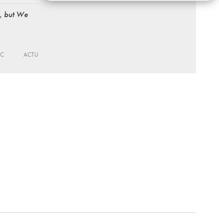
, but We
EC
ACTU