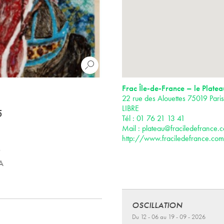
Frac Île-de-France – le Platea
22 rue des Alouettes 75019 Par
LIBRE
5
Tél : 01 76 21 13 41
Mail :
plateau@fraciledefrance.
http://www.fraciledefrance.com
o
A
OSCILLATION
Du 12 - 06 au 19 - 09 - 2026