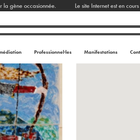
a gène occasionnée.
Le site Internet est en cours d
médiation
Professionnel·les
Manifestations
Cont