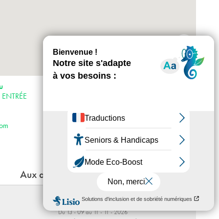
+
-
Horaires : Du mercredi au dimanche, 14h-
u
19h
is ENTRÉE
Accès :
· Métro 7 bis et 11
· Bus 26
com
· Vélib’ Place Hannah Arendt – station
n°19120
Aux alentours
Des Gestes de Nos Mondes
Du 13 - 09 au 11 - 11 - 2026