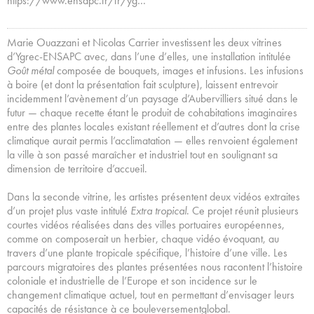
https://www.ensapc.fr/fr/yg…
Marie Ouazzani et Nicolas Carrier investissent les deux vitrines
d’Ygrec-ENSAPC avec, dans l’une d’elles, une installation intitulée
Goût métal
composée de bouquets, images et infusions. Les infusions
à boire (et dont la présentation fait sculpture), laissent entrevoir
incidemment l’avènement d’un paysage d’Aubervilliers situé dans le
futur — chaque recette étant le produit de cohabitations imaginaires
entre des plantes locales existant réellement et d’autres dont la crise
climatique aurait permis l’acclimatation — elles renvoient également
la ville à son passé maraîcher et industriel tout en soulignant sa
dimension de territoire d’accueil.
Dans la seconde vitrine, les artistes présentent deux vidéos extraites
d’un projet plus vaste intitulé
Extra tropical
. Ce projet réunit plusieurs
courtes vidéos réalisées dans des villes portuaires européennes,
comme on composerait un herbier, chaque vidéo évoquant, au
travers d’une plante tropicale spécifique, l’histoire d’une ville. Les
parcours migratoires des plantes présentées nous racontent l’histoire
coloniale et industrielle de l’Europe et son incidence sur le
changement climatique actuel, tout en permettant d’envisager leurs
capacités de résistance à ce bouleversementglobal.