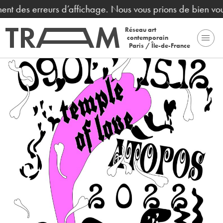
 des erreurs d’affichage. Nous vous prions de bien vouloir
Réseau art
contemporain
Paris / Île-de-France