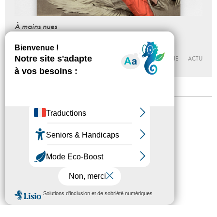
À mains nues
exposition de la collection
Du 11 - 03 au 15 - 12 - 2022
MAC VAL – MUSÉE D’ART CONTEMPORAIN DU VAL-DE-MARNE
ACTU
Mentions légales
Confidentialité
Accessibilité
Plan du site
Crédits
Presse