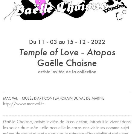
Du 11 - 03 au 15 - 12 - 2022
Temple of Love - Atopos
Gaëlle Choisne
artiste invitée de la collection
MAC VAL – MUSÉE D’ART CONTEMPORAIN DU VAL-DE-MARNE
http://www.macval.fr
Gaëlle Choisne, artiste invitée de la collection, introduit le vivant dans
les salles du musée : elle accueille le corps des visiteurs comme sujet
même du projet et met en œuvre le principe d’hospitalité si précieux