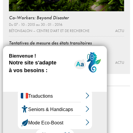
Co-Workers: Beyond Disaster
Du 07 - 10 - 2015 au 30 - 01 - 2016
BÉTONSALON – CENTRE D’ART ET DE RECHERCHE
ACTU
Tentatives de mesure des états transitoires
par Otobong Nkanga
06 - 04 - 2016, 14:00
BÉTONSALON – CENTRE D’ART ET DE RECHERCHE
ACTU
Mentions légales
Confidentialité
Accessibilité
Plan du site
Crédits