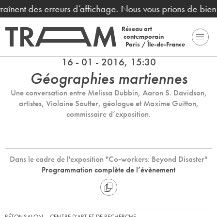
raînent des erreurs d’affichage. Nous vous prions de bien
Réseau art
contemporain
Paris / Île-de-France
16 - 01 - 2016, 15:30
Géographies martiennes
Une conversation entre Melissa Dubbin, Aaron S. Davidson,
artistes, Violaine Sautter, géologue et Maxime Guitton,
commissaire d’exposition.
Dans le cadre de l'exposition "Co-workers: Beyond Disaster"
Programmation complète de l’évènement
BÉTONSALON – CENTRE D’ART ET DE RECHERCHE