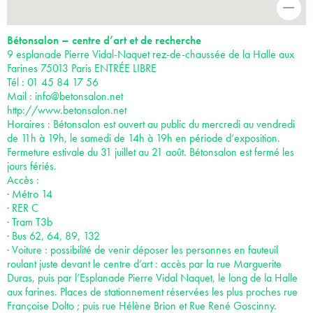
-
Bétonsalon – centre d’art et de recherche
9 esplanade Pierre Vidal-Naquet rez-de-chaussée de la Halle aux
Farines 75013 Paris ENTRÉE LIBRE
Tél : 01 45 84 17 56
Mail :
info@betonsalon.net
http://www.betonsalon.net
Horaires : Bétonsalon est ouvert au public du mercredi au vendredi
de 11h à 19h, le samedi de 14h à 19h en période d’exposition.
Fermeture estivale du 31 juillet au 21 août. Bétonsalon est fermé les
jours fériés.
Accès :
· Métro 14
· RER C
· Tram T3b
· Bus 62, 64, 89, 132
· Voiture : possibilité de venir déposer les personnes en fauteuil
roulant juste devant le centre d’art : accès par la rue Marguerite
Duras, puis par l’Esplanade Pierre Vidal Naquet, le long de la Halle
aux farines. Places de stationnement réservées les plus proches rue
Françoise Dolto ; puis rue Hélène Brion et Rue René Goscinny.