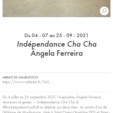
Du 04 - 07 au 25 - 09 - 2021
Indépendance Cha Cha
Ângela Ferreira
ABBAYE DE MAUBUISSON
https://www.valdoise.fr/163…
Du 4 juillet au 25 septembre 2021, l’exposition
Ângela Ferreira,
structures et gestes — Indépendance Cha Cha &
#BucketsystemMustFall
se déploie sur deux sites : le centre d’art de
l’Abbaye de Maubuisson, situé à Saint Ouen-L’Aumône (95) et Ygrec-