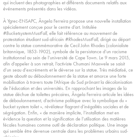
qui incluent des photographies et différents documents relatifs aux
événements présentés dans les vidéos.
À Ygrec-ENSAPC, Ângela Ferreira propose une nouvelle installation
spécialement conçue pour le centre d’art. Intitulée
#BucketsystemMustFall
, elle fait référence au mouvement de
protestation étudiant sud-africain
#RhodesMustFall,
dirigé au départ
contre la statue commémorative de Cecil John Rhodes (colonialiste
britannique, 1853-1902), symbole de la persistance d’un racisme
institutionnel au sein de l’université de Cape Town. Le 9 mars 2015,
afin d’appeler à son retrait, l’activiste Chumani Maxwele se saisit
d’un seau d’excréments et le déverse sur la statue. Très médiatisé, ce
geste aboutit au déboulonnement de la statue et amorce une forte
mobilisation à travers toute l’Afrique du Sud prônant la décolonisation
de l’éducation et des universités. En rapprochant les images de la
statue déchue de toilettes précaires, Ângela Ferreira articule les idées
de déboulonnement, d’activisme politique avec la symbolique du «
bucket system toilet », révélateur flagrant d’inégalités sociales et de
ségrégation. Enfin, « de manière implicite, l’installation met en
évidence la question et la signification de l’utilisation des matières
fécales humaines comme outil de déclaration politique. Une image
qui semble être devenue centrale dans les problèmes urbains sud-