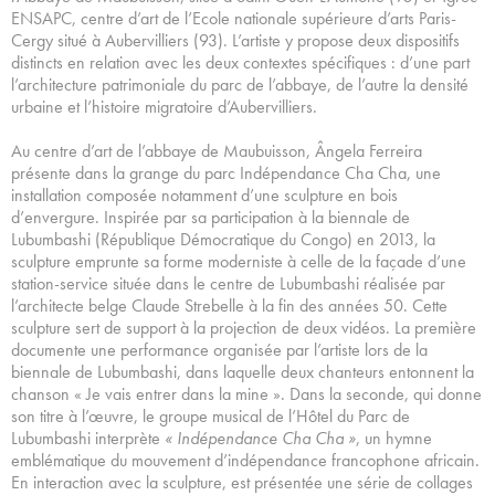
ENSAPC, centre d’art de l’Ecole nationale supérieure d’arts Paris-
Cergy situé à Aubervilliers (93). L’artiste y propose deux dispositifs
distincts en relation avec les deux contextes spécifiques : d’une part
l’architecture patrimoniale du parc de l’abbaye, de l’autre la densité
urbaine et l’histoire migratoire d’Aubervilliers.
Au centre d’art de l’abbaye de Maubuisson, Ângela Ferreira
présente dans la grange du parc Indépendance Cha Cha, une
installation composée notamment d’une sculpture en bois
d’envergure. Inspirée par sa participation à la biennale de
Lubumbashi (République Démocratique du Congo) en 2013, la
sculpture emprunte sa forme moderniste à celle de la façade d’une
station-service située dans le centre de Lubumbashi réalisée par
l’architecte belge Claude Strebelle à la fin des années 50. Cette
sculpture sert de support à la projection de deux vidéos. La première
documente une performance organisée par l’artiste lors de la
biennale de Lubumbashi, dans laquelle deux chanteurs entonnent la
chanson « Je vais entrer dans la mine ». Dans la seconde, qui donne
son titre à l’œuvre, le groupe musical de l’Hôtel du Parc de
Lubumbashi interprète
« Indépendance Cha Cha »
, un hymne
emblématique du mouvement d’indépendance francophone africain.
En interaction avec la sculpture, est présentée une série de collages