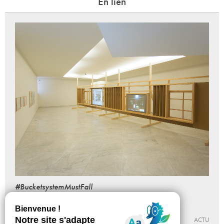
En lien
#BucketsystemMustFall
Ângela Ferreira
Du 03 - 07 au 25 - 09 - 2021
CENTRE D’ART YGREC-ENSAPC
ACTU