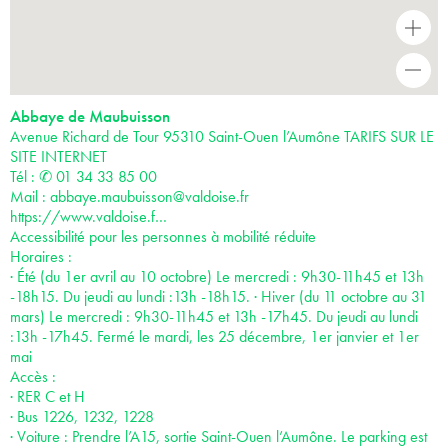
+
-
Abbaye de Maubuisson
Avenue Richard de Tour 95310 Saint-Ouen l’Aumône TARIFS SUR LE
SITE INTERNET
Tél : ✆ 01 34 33 85 00
Mail :
abbaye.maubuisson@valdoise.fr
https://www.valdoise.f…
Accessibilité pour les personnes à mobilité réduite
Horaires :
· Été (du 1er avril au 10 octobre) Le mercredi : 9h30-11h45 et 13h
-18h15. Du jeudi au lundi :13h -18h15. · Hiver (du 11 octobre au 31
mars) Le mercredi : 9h30-11h45 et 13h -17h45. Du jeudi au lundi
:13h -17h45. Fermé le mardi, les 25 décembre, 1er janvier et 1er
mai
Accès :
· RER C et H
· Bus 1226, 1232, 1228
· Voiture : Prendre l’A15, sortie Saint-Ouen l’Aumône. Le parking est