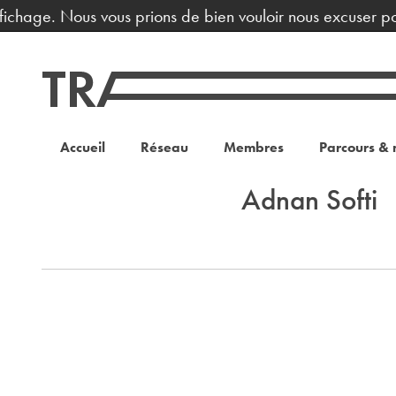
fichage. Nous vous prions de bien vouloir nous excuser po
Accueil
Réseau
Membres
Parcours & 
Adnan Softi