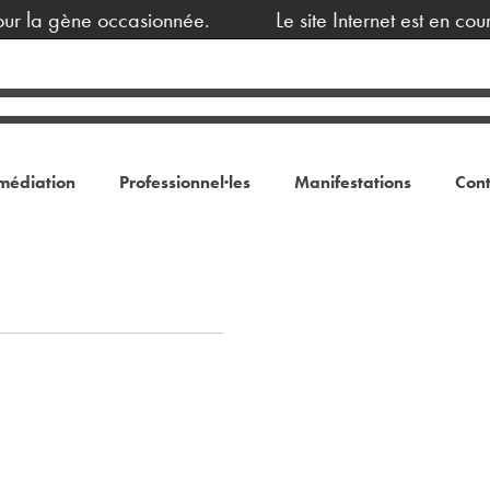
ur la gène occasionnée.
Le site Internet est en cou
médiation
Professionnel·les
Manifestations
Cont