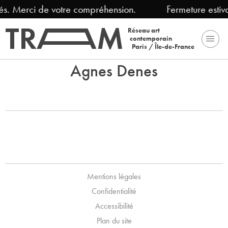
és. Merci de votre compréhension.
Fermeture estiv
Réseau art
contemporain
Paris / Île-de-France
Agnes Denes
Mentions légales
Confidentialité
Accessibilité
Plan du site