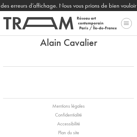
t des erreurs d’affichage. Nous vous prions de bien voulo
Réseau art
contemporain
Paris / Île-de-France
Alain Cavalier
Mentions légales
Confidentialité
Accessibilité
Plan du site