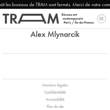
août les bureaux de TRAM sont fermés. Merci de votre com
Réseau art
contemporain
Paris / Île-de-France
Alex Mlynarcik
Mentions légales
Confidentialité
Accessibilité
Plan du site