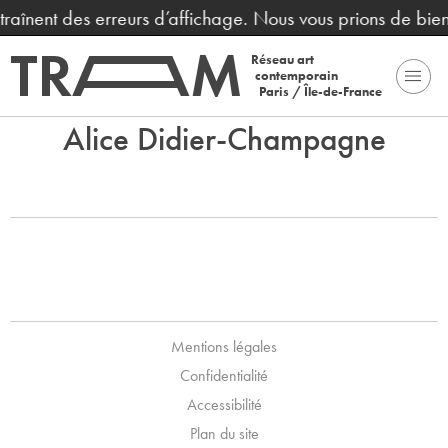
ntraînent des erreurs d’affichage. Nous vous prions de bi
Réseau art
contemporain
Paris / Île-de-France
Alice Didier-Champagne
Mentions légales
Confidentialité
Accessibilité
Plan du site