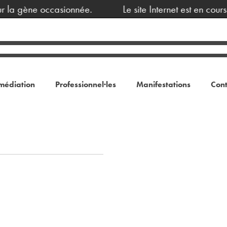
r la gène occasionnée.
Le site Internet est en cour
médiation
Professionnel·les
Manifestations
Cont