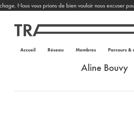
fichage. Nous vous prions de bien vouloir nous excuser pou
Accueil
Réseau
Membres
Parcours & 
Aline Bouvy