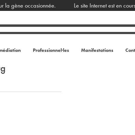
r la gène occasionnée.
Le site Internet est en cour
médiation
Professionnel·les
Manifestations
Cont
rg