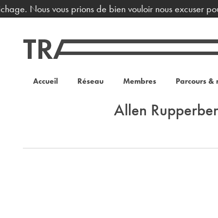
fichage. Nous vous prions de bien vouloir nous excuser pou
Accueil
Réseau
Membres
Parcours & 
Allen Rupperbe