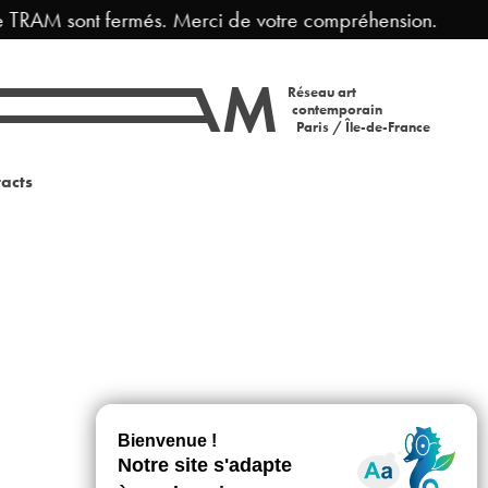
e TRAM sont fermés. Merci de votre compréhension.
Réseau art
contemporain
Paris / Île-de-France
acts