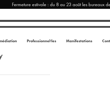
Fermeture estivale : du 8 au 23 août les bureaux d
médiation
Professionnel·les
Manifestations
Cont
y