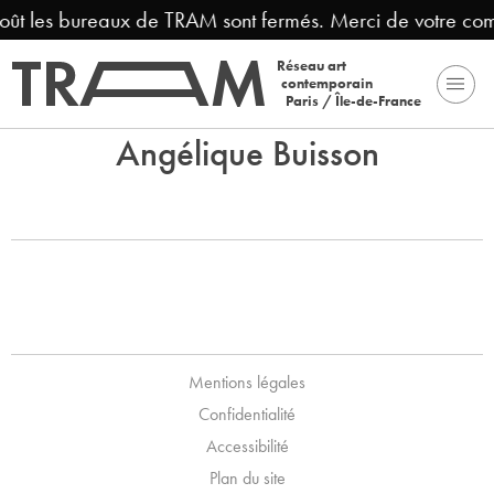
août les bureaux de TRAM sont fermés. Merci de votre co
Réseau art
contemporain
Paris / Île-de-France
Angélique Buisson
Mentions légales
Confidentialité
Accessibilité
Plan du site