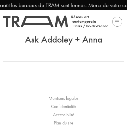
3 août les bureaux de TRAM sont fermés. Merci de votre c
Réseau art
contemporain
Paris / Île-de-France
Ask Addoley + Anna
Mentions légales
Confidentialité
Accessibilité
Plan du site