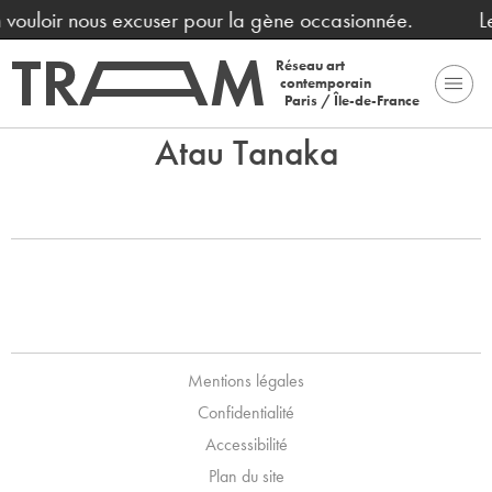
en vouloir nous excuser pour la gène occasionnée.
L
Réseau art
contemporain
Paris / Île-de-France
Atau Tanaka
Mentions légales
Confidentialité
Accessibilité
Plan du site