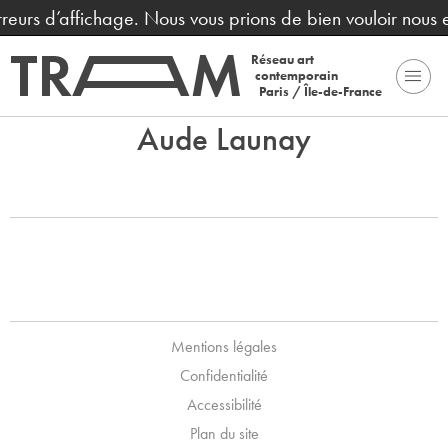
erreurs d’affichage. Nous vous prions de bien vouloir nous
Réseau art
contemporain
Paris / Île-de-France
Aude Launay
Mentions légales
Confidentialité
Accessibilité
Plan du site