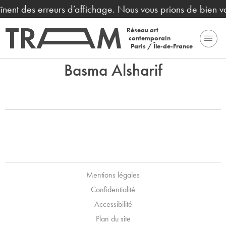
raînent des erreurs d’affichage. Nous vous prions de bien 
Réseau art
contemporain
Paris / Île-de-France
Basma Alsharif
Mentions légales
Confidentialité
Accessibilité
Plan du site