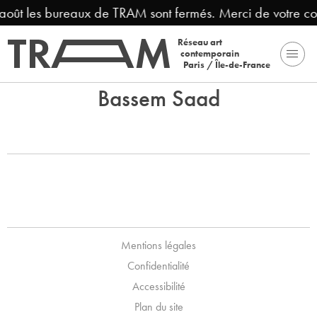
 août les bureaux de TRAM sont fermés. Merci de votre c
Réseau art
contemporain
Paris / Île-de-France
Bassem Saad
Mentions légales
Confidentialité
Accessibilité
Plan du site